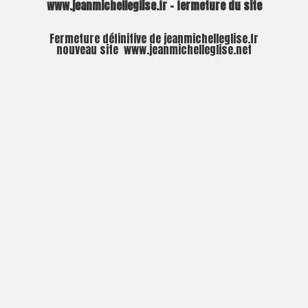
www.jeanmichelleglise.fr – fermeture du site
Fermeture définitive de jeanmichelleglise.fr
nouveau site
www.jeanmichelleglise.net