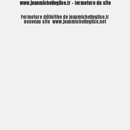
www.jeanmichelleglise.fr – fermeture du site
Fermeture définitive de jeanmichelleglise.fr
nouveau site
www.jeanmichelleglise.net