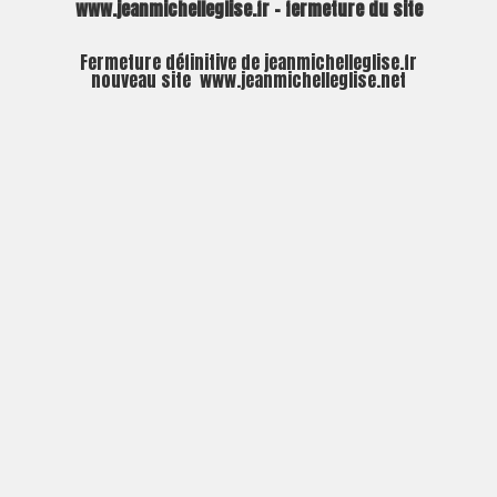
www.jeanmichelleglise.fr – fermeture du site
Fermeture définitive de jeanmichelleglise.fr
nouveau site
www.jeanmichelleglise.net