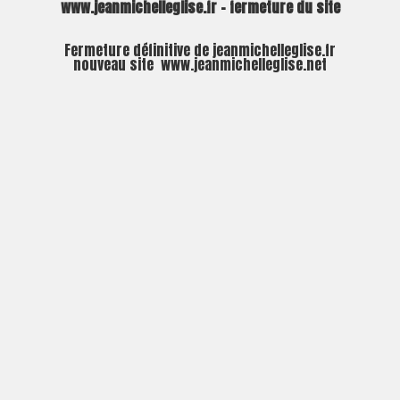
www.jeanmichelleglise.fr – fermeture du site
Fermeture définitive de jeanmichelleglise.fr
nouveau site
www.jeanmichelleglise.net