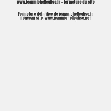
www.jeanmichelleglise.fr – fermeture du site
Fermeture définitive de jeanmichelleglise.fr
nouveau site
www.jeanmichelleglise.net