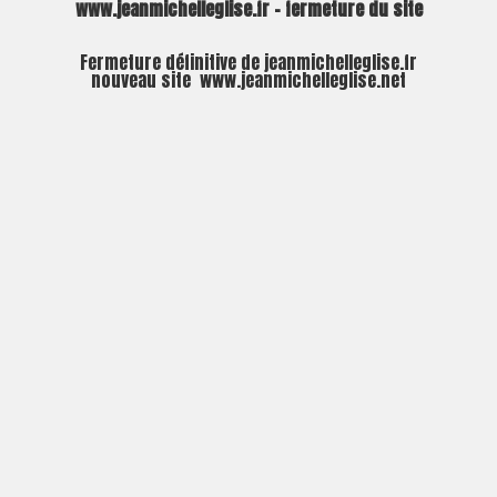
www.jeanmichelleglise.fr – fermeture du site
Fermeture définitive de jeanmichelleglise.fr
nouveau site
www.jeanmichelleglise.net