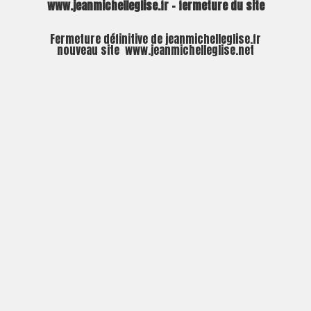
www.jeanmichelleglise.fr – fermeture du site
Fermeture définitive de jeanmichelleglise.fr
nouveau site
www.jeanmichelleglise.net