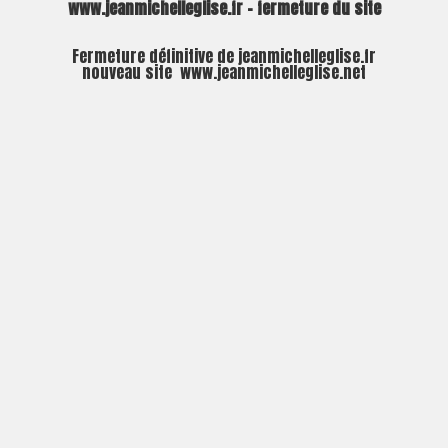
www.jeanmichelleglise.fr – fermeture du site
Fermeture définitive de jeanmichelleglise.fr
nouveau site
www.jeanmichelleglise.net