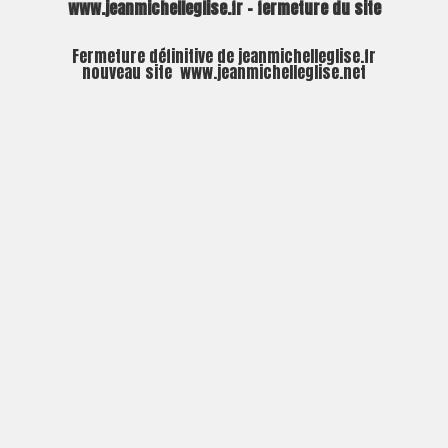
www.jeanmichelleglise.fr – fermeture du site
Fermeture définitive de jeanmichelleglise.fr
nouveau site
www.jeanmichelleglise.net