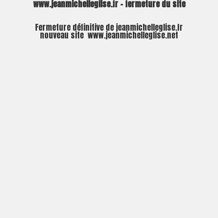
www.jeanmichelleglise.fr – fermeture du site
Fermeture définitive de jeanmichelleglise.fr
nouveau site
www.jeanmichelleglise.net