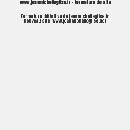
www.jeanmichelleglise.fr – fermeture du site
Fermeture définitive de jeanmichelleglise.fr
nouveau site
www.jeanmichelleglise.net