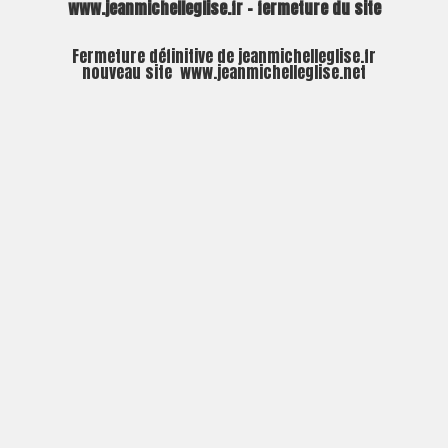
www.jeanmichelleglise.fr – fermeture du site
Fermeture définitive de jeanmichelleglise.fr
nouveau site
www.jeanmichelleglise.net