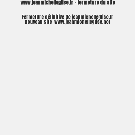
www.jeanmichelleglise.fr – fermeture du site
Fermeture définitive de jeanmichelleglise.fr
nouveau site
www.jeanmichelleglise.net