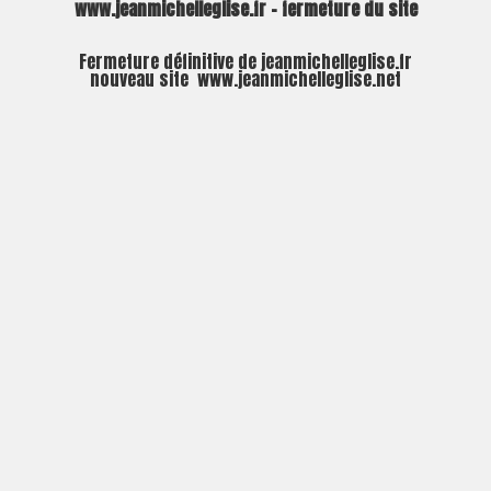
www.jeanmichelleglise.fr – fermeture du site
Fermeture définitive de jeanmichelleglise.fr
nouveau site
www.jeanmichelleglise.net