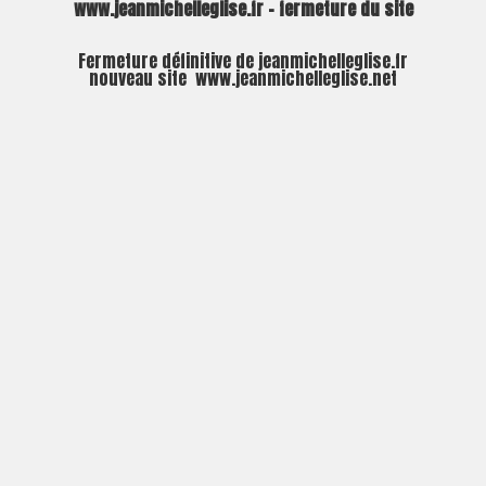
www.jeanmichelleglise.fr – fermeture du site
Fermeture définitive de jeanmichelleglise.fr
nouveau site
www.jeanmichelleglise.net