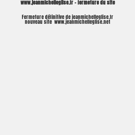
www.jeanmichelleglise.fr – fermeture du site
Fermeture définitive de jeanmichelleglise.fr
nouveau site
www.jeanmichelleglise.net