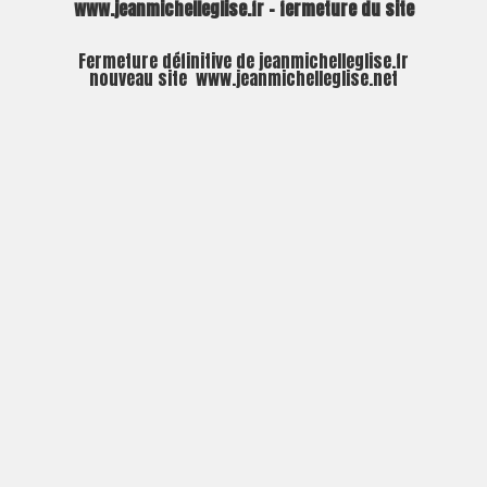
www.jeanmichelleglise.fr – fermeture du site
Fermeture définitive de jeanmichelleglise.fr
nouveau site
www.jeanmichelleglise.net