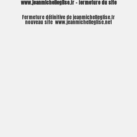
www.jeanmichelleglise.fr – fermeture du site
Fermeture définitive de jeanmichelleglise.fr
nouveau site
www.jeanmichelleglise.net