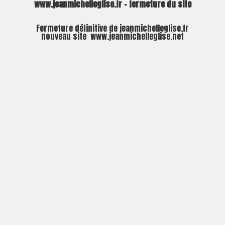
www.jeanmichelleglise.fr – fermeture du site
Fermeture définitive de jeanmichelleglise.fr
nouveau site
www.jeanmichelleglise.net