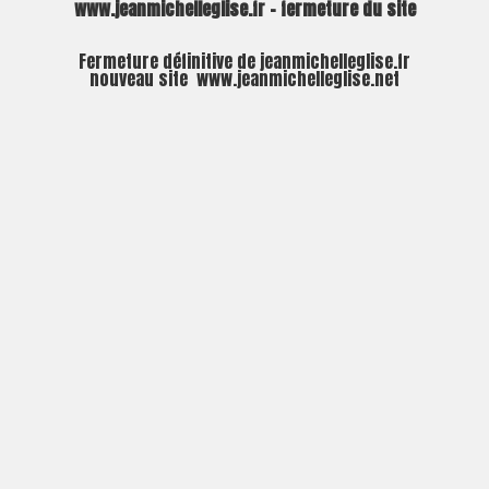
www.jeanmichelleglise.fr – fermeture du site
Fermeture définitive de jeanmichelleglise.fr
nouveau site
www.jeanmichelleglise.net