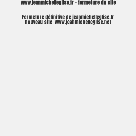
www.jeanmichelleglise.fr – fermeture du site
Fermeture définitive de jeanmichelleglise.fr
nouveau site
www.jeanmichelleglise.net