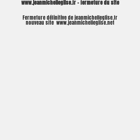
www.jeanmichelleglise.fr – fermeture du site
Fermeture définitive de jeanmichelleglise.fr
nouveau site
www.jeanmichelleglise.net