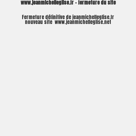
www.jeanmichelleglise.fr – fermeture du site
Fermeture définitive de jeanmichelleglise.fr
nouveau site
www.jeanmichelleglise.net