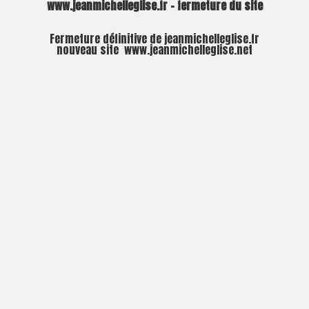
www.jeanmichelleglise.fr – fermeture du site
Fermeture définitive de jeanmichelleglise.fr
nouveau site
www.jeanmichelleglise.net