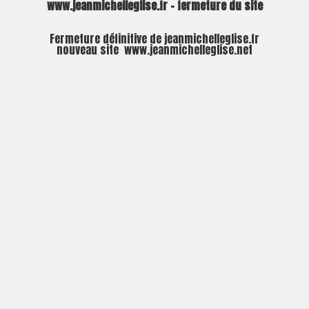
www.jeanmichelleglise.fr – fermeture du site
Fermeture définitive de jeanmichelleglise.fr
nouveau site
www.jeanmichelleglise.net