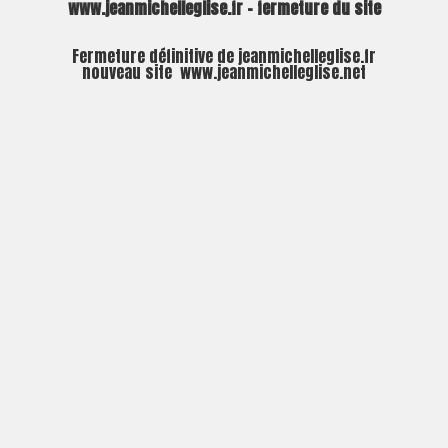
www.jeanmichelleglise.fr – fermeture du site
Fermeture définitive de jeanmichelleglise.fr
nouveau site
www.jeanmichelleglise.net