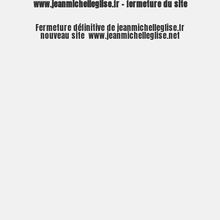
www.jeanmichelleglise.fr – fermeture du site
Fermeture définitive de jeanmichelleglise.fr
nouveau site
www.jeanmichelleglise.net