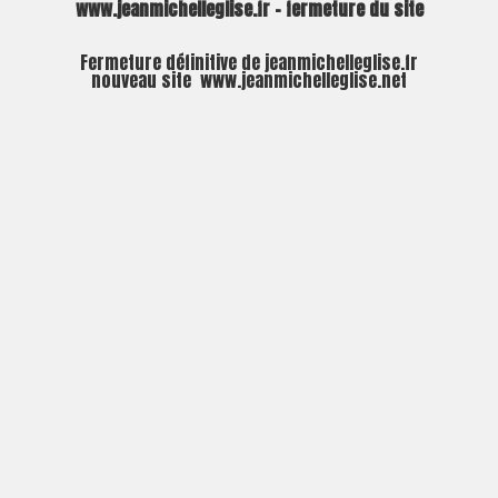
www.jeanmichelleglise.fr – fermeture du site
Fermeture définitive de jeanmichelleglise.fr
nouveau site
www.jeanmichelleglise.net