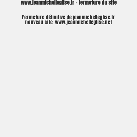
www.jeanmichelleglise.fr – fermeture du site
Fermeture définitive de jeanmichelleglise.fr
nouveau site
www.jeanmichelleglise.net