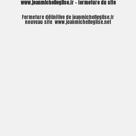
www.jeanmichelleglise.fr – fermeture du site
Fermeture définitive de jeanmichelleglise.fr
nouveau site
www.jeanmichelleglise.net