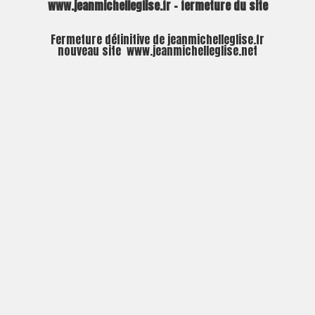
www.jeanmichelleglise.fr – fermeture du site
Fermeture définitive de jeanmichelleglise.fr
nouveau site
www.jeanmichelleglise.net