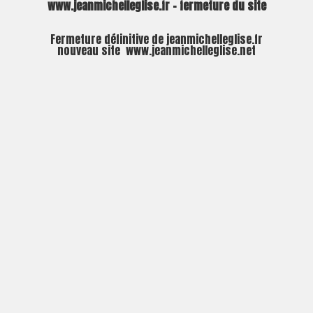
www.jeanmichelleglise.fr – fermeture du site
Fermeture définitive de jeanmichelleglise.fr
nouveau site
www.jeanmichelleglise.net