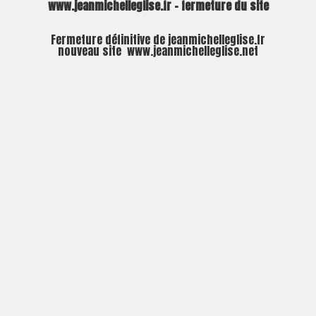
www.jeanmichelleglise.fr – fermeture du site
Fermeture définitive de jeanmichelleglise.fr
nouveau site
www.jeanmichelleglise.net