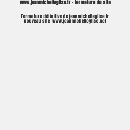
www.jeanmichelleglise.fr – fermeture du site
Fermeture définitive de jeanmichelleglise.fr
nouveau site
www.jeanmichelleglise.net