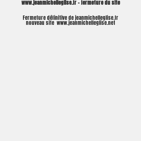
www.jeanmichelleglise.fr – fermeture du site
Fermeture définitive de jeanmichelleglise.fr
nouveau site
www.jeanmichelleglise.net