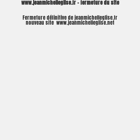
www.jeanmichelleglise.fr – fermeture du site
Fermeture définitive de jeanmichelleglise.fr
nouveau site
www.jeanmichelleglise.net