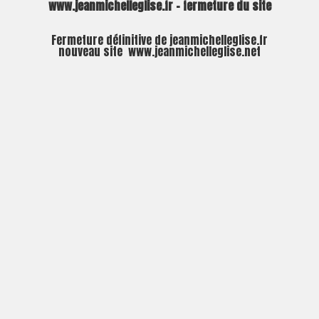
www.jeanmichelleglise.fr – fermeture du site
Fermeture définitive de jeanmichelleglise.fr
nouveau site
www.jeanmichelleglise.net