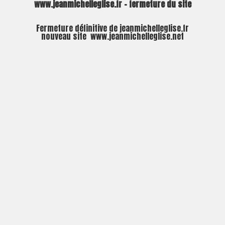
www.jeanmichelleglise.fr – fermeture du site
Fermeture définitive de jeanmichelleglise.fr
nouveau site
www.jeanmichelleglise.net