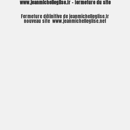
www.jeanmichelleglise.fr – fermeture du site
Fermeture définitive de jeanmichelleglise.fr
nouveau site
www.jeanmichelleglise.net