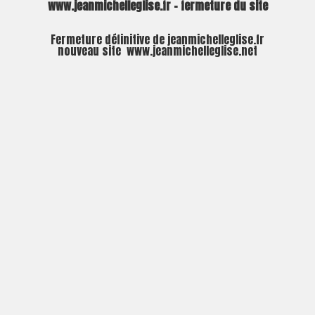
www.jeanmichelleglise.fr – fermeture du site
Fermeture définitive de jeanmichelleglise.fr
nouveau site
www.jeanmichelleglise.net