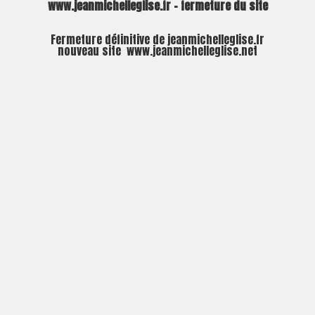
www.jeanmichelleglise.fr – fermeture du site
Fermeture définitive de jeanmichelleglise.fr
nouveau site
www.jeanmichelleglise.net